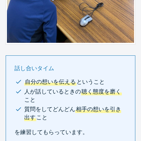
話し合いタイム
自分の想いを伝える
ということ
人が話しているときの
聴く態度を磨く
こと
質問をしてどんどん
相手の想いを引き
出す
こと
を練習してもらっています。