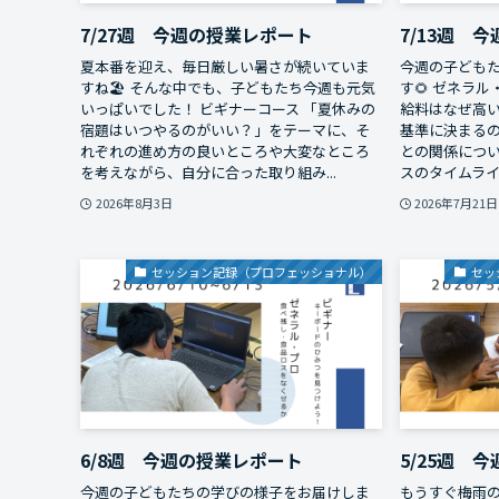
7/27週 今週の授業レポート
7/13週 
夏本番を迎え、毎日厳しい暑さが続いていま
今週の子ども
すね🏖️ そんな中でも、子どもたち今週も元気
す🌻 ゼネラ
いっぱいでした！ ビギナーコース 「夏休みの
給料はなぜ高
宿題はいつやるのがいい？」をテーマに、そ
基準に決まる
れぞれの進め方の良いところや大変なところ
との関係につい
を考えながら、自分に合った取り組み...
スのタイムライン 
2026年8月3日
2026年7月21日
セッション記録（プロフェッショナル）
セッ
6/8週 今週の授業レポート
5/25週 
今週の子どもたちの学びの様子をお届けしま
もうすぐ梅雨