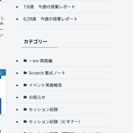
7/6週 今週の授業レポート
まし
6/29週 今週の授業レポート
み
ナー
い
カテゴリー
ーen-実践編
Scratch 要点ノート
ル）
イベント実施報告
お知らせ
セッション記録
セッション記録（ビギナー）
き