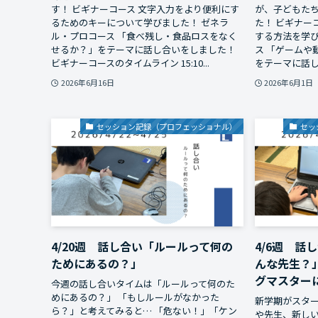
す！ ビギナーコース 文字入力をより便利にす
が、子どもた
るためのキーについて学びました！ ゼネラ
た！ ビギナー
ル・プロコース 「食べ残し・食品ロスをなく
する方法を学び
せるか？」をテーマに話し合いをしました！
ス 「ゲームや
ビギナーコースのタイムライン 15:10...
をテーマに話し合
2026年6月16日
2026年6月1日
セッション記録（プロフェッショナル）
セッ
4/20週 話し合い「ルールって何の
4/6週 話
ためにあるの？」
んな先生？
グマスター
今週の話し合いタイムは「ルールって何のた
めにあるの？」 「もしルールがなかった
新学期がスター
ら？」と考えてみると… 「危ない！」「ケン
や先生、新し