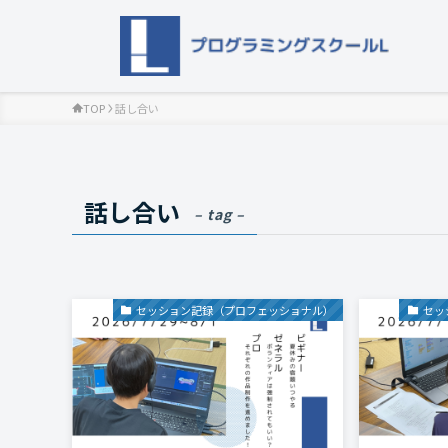
TOP
話し合い
話し合い
– tag –
セッション記録（プロフェッショナル）
セッ