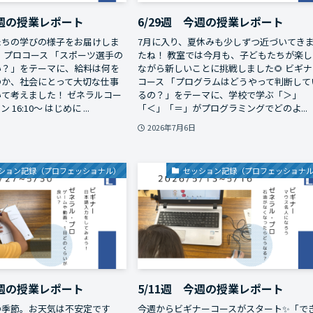
今週の授業レポート
6/29週 今週の授業レポート
たちの学びの様子をお届けしま
7月に入り、夏休みも少しずつ近づいてき
ル・プロコース 「スポーツ選手の
たね！ 教室では今月も、子どもたちが楽し
い？」をテーマに、給料は何を
ながら新しいことに挑戦しました🌻 ビギ
のか、社会にとって大切な仕事
コース 「プログラムはどうやって判断して
て考えました！ ゼネラルコー
るの？」をテーマに、学校で学ぶ「＞」
16:10～ はじめに ...
「＜」「＝」がプログラミングでどのよ...
2026年7月6日
ション記録（プロフェッショナル）
セッション記録（プロフェッショナ
今週の授業レポート
5/11週 今週の授業レポート
の季節。お天気は不安定です
今週からビギナーコースがスタート✨「で