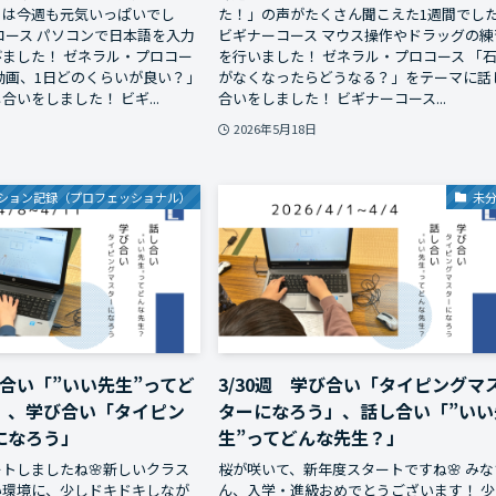
ちは今週も元気いっぱいでし
た！」の声がたくさん聞こえた1週間でし
コース パソコンで日本語を入力
ビギナーコース マウス操作やドラッグの練
ました！ ゼネラル・プロコー
を行いました！ ゼネラル・プロコース 「
動画、1日どのくらいが良い？」
がなくなったらどうなる？」をテーマに話
いをしました！ ビギ...
合いをしました！ ビギナーコース...
2026年5月18日
ション記録（プロフェッショナル）
未
し合い「”いい先生”ってど
3/30週 学び合い「タイピングマ
」、学び合い「タイピン
ターになろう」、話し合い「”いい
になろう」
生”ってどんな先生？」
トしましたね🌸新しいクラス
桜が咲いて、新年度スタートですね🌸 みな
い環境に、少しドキドキしなが
ん、入学・進級おめでとうございます！ 少