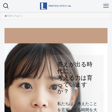
TOP
Top7.1
答えが出る時
代に、
考える力は育
っています
か？
私たちは、考えたこと
を言葉にする時間を大