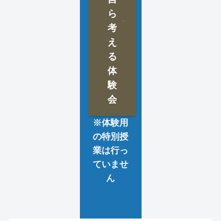
ら
考
え
る
体
験
会
※体験用
の特別授
業は行っ
ていませ
ん