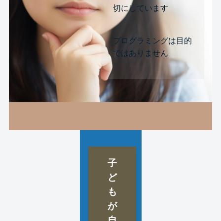
切にしています
プログラミングは目的
ではありません
子
ど
も
が
自