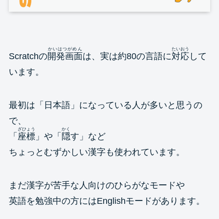
かいはつがめん
たいおう
Scratchの
開発画面
は、実は約80の言語に
対応
して
います。
最初は「日本語」になっている人が多いと思うの
で、
ざひょう
かく
「
座標
」や「
隠
す」など
ちょっとむずかしい漢字も使われています。
まだ漢字が苦手な人向けのひらがなモードや
英語を勉強中の方にはEnglishモードがあります。